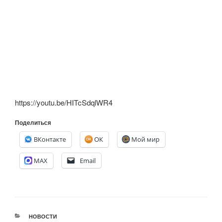
https://youtu.be/HITcSdqlWR4
Поделиться
ВКонтакте
ОК
Мой мир
MAX
Email
РУБРИКИ
НОВОСТИ