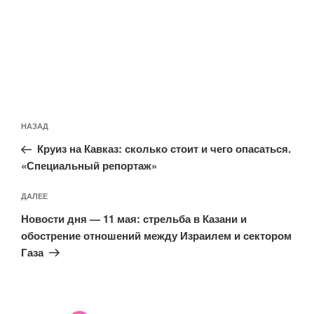
Навигация
Предыдущая
НАЗАД
по
запись:
записям
Круиз на Кавказ: сколько стоит и чего опасаться.
«Специальный репортаж»
Следующая
ДАЛЕЕ
запись
Новости дня — 11 мая: стрельба в Казани и
обострение отношений между Израилем и сектором
Газа