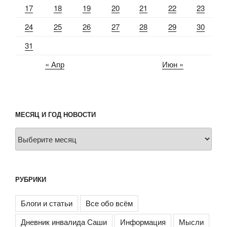
17
18
19
20
21
22
23
24
25
26
27
28
29
30
31
« Апр
Июн »
МЕСЯЦ И ГОД НОВОСТИ
Месяц
и
год
новости
РУБРИКИ
Блоги и статьи
Все обо всём
Дневник инвалида Саши
Информация
Мысли