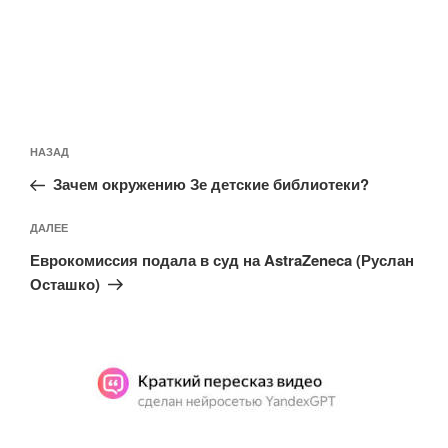
Навигация
Предыдущая
НАЗАД
по
запись:
записям
Зачем окружению Зе детские библиотеки?
Следующая
ДАЛЕЕ
запись
Еврокомиссия подала в суд на AstraZeneca (Руслан
Осташко)