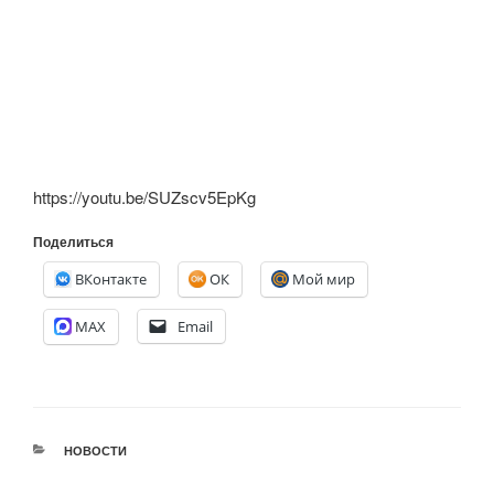
https://youtu.be/SUZscv5EpKg
Поделиться
ВКонтакте
ОК
Мой мир
MAX
Email
РУБРИКИ
НОВОСТИ