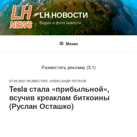
Перейти
к
LH НОВОСТИ
содержимому
Видео и фото новости
Меню
Разместить рекламу (3.1)
ОПУБЛИКОВАНО
07.05.2021
РАЗМЕСТИЛ:
АЛЕКСАНДР ЛОТКОВ
Tesla стала «прибыльной»,
всучив креаклам биткоины
(Руслан Осташко)