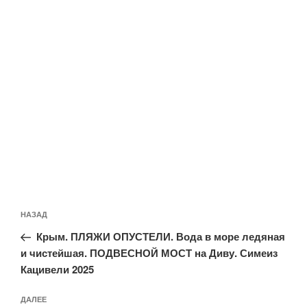
Навигация
Предыдущая
НАЗАД
по
запись:
записям
Крым. ПЛЯЖИ ОПУСТЕЛИ. Вода в море ледяная
и чистейшая. ПОДВЕСНОЙ МОСТ на Диву. Симеиз
Кацивели 2025
Следующая
ДАЛЕЕ