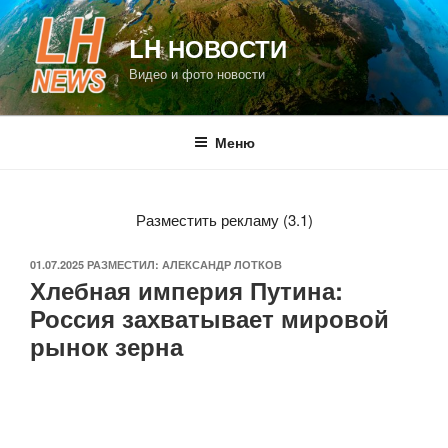
Перейти
к
LH НОВОСТИ
содержимому
Видео и фото новости
Меню
Разместить рекламу (3.1)
ОПУБЛИКОВАНО
01.07.2025
РАЗМЕСТИЛ:
АЛЕКСАНДР ЛОТКОВ
Хлебная империя Путина:
Россия захватывает мировой
рынок зерна