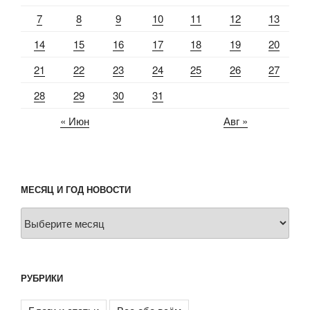
7
8
9
10
11
12
13
14
15
16
17
18
19
20
21
22
23
24
25
26
27
28
29
30
31
« Июн
Авг »
МЕСЯЦ И ГОД НОВОСТИ
Месяц
и
год
новости
РУБРИКИ