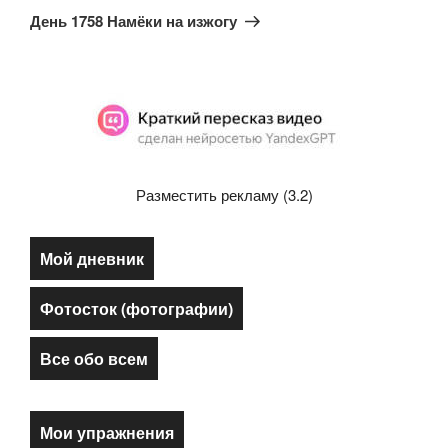
запись
День 1758 Намёки на изжогу
Разместить рекламу (3.2)
Мой дневник
Фотосток (фотографии)
Все обо всем
Мои упражнения