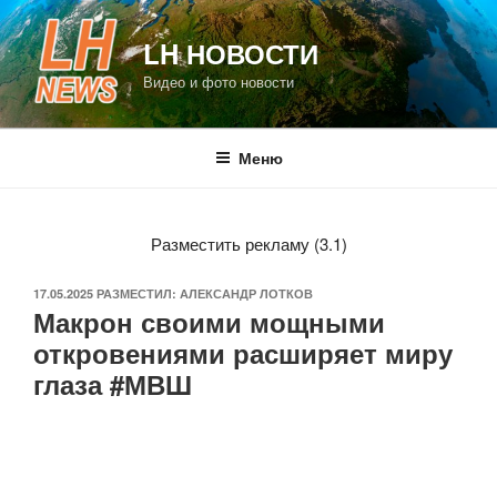
Перейти
к
LH НОВОСТИ
содержимому
Видео и фото новости
Меню
Разместить рекламу (3.1)
ОПУБЛИКОВАНО
17.05.2025
РАЗМЕСТИЛ:
АЛЕКСАНДР ЛОТКОВ
Макрон своими мощными
откровениями расширяет миру
глаза #МВШ