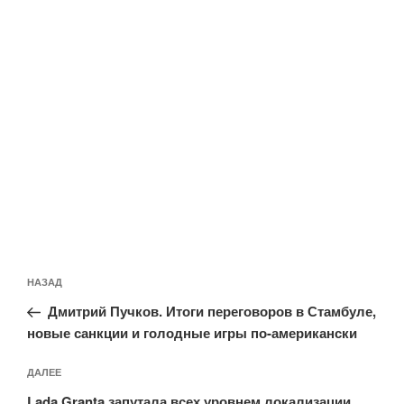
Навигация
Предыдущая
НАЗАД
по
запись:
записям
Дмитрий Пучков. Итоги переговоров в Стамбуле,
новые санкции и голодные игры по-американски
Следующая
ДАЛЕЕ
запись
Lada Granta запутала всех уровнем локализации.